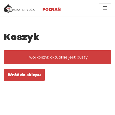
POZNAŃ
Przejdź
do
treści
Koszyk
Twój koszyk aktualnie jest pusty.
Wróć do sklepu